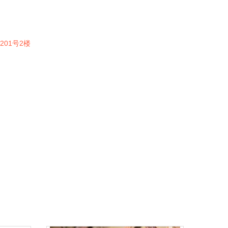
01号2楼