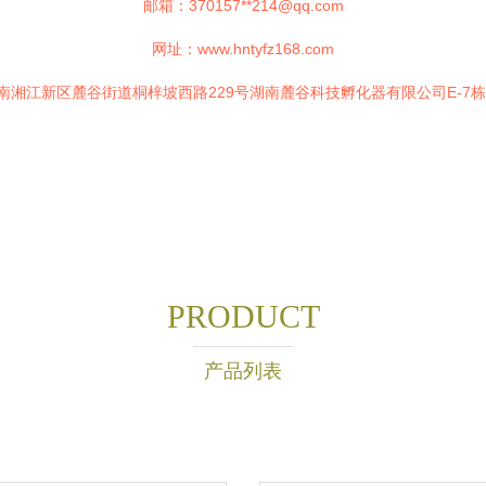
邮箱：370157**
214@qq.com
网址：
www.hntyfz168.com
南湘江新区麓谷街道桐梓坡西路229号湖南麓谷科技孵化器有限公司E-7栋2
PRODUCT
产品列表